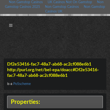
Non Gamstop Casinos
UK Casinos Not On Gamstop
Non
Gamstop Casinos 2025
Non Gamstop Casinos
Non Gamstop
Casinos UK
Df2e53416-fac7-48a7-ab68-ac2cf088e6b1
http://purl.org/net/bel-epa/doacc#Df2e53416-
fac7-48a7-ab68-ac2cf088e6b1
is-a
PoSscheme
Properties: