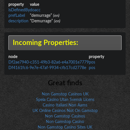
property
value
isDefinedBy
doacc
prefLabel
“demurrage”
(en)
description
“Demurrage”
(en)
Incoming Properties:
node
property
Df2ae7940-c351-49b3-82a6-e4a7001e7779
pos
Df4161fc6-9e7e-47af-9934-cfb17cd2778e
pos
Great finds
Non Gamstop Casinos UK
Spela Casino Utan Svensk Licens
Casino Italiani Non Aams
UK Online Casinos Not On Gamstop
Non Gamstop Casinos
Non Gamstop Casino
Non Gamstop Casino Sites UK